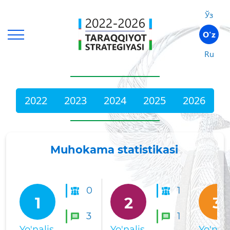
Ўз
O'z
Ru
2022
2023
2024
2025
2026
Muhokama statistikasi
0
1
1
2
3
3
1
Yo'nalis
Yo'nalis
Yo'nali