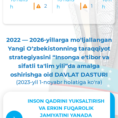
2
1
h
h
h
2022 — 2026-yillarga mo‘ljallangan
Yangi O‘zbekistonning taraqqiyot
strategiyasini “Insonga e'tibor va
sifatli ta'lim yili”da amalga
oshirishga oid DAVLAT DASTURI
(2023-yil 1-noyabr holatiga ko'ra)
INSON QADRINI YUKSALTIRISH
VA ERKIN FUQAROLIK
JAMIYATINI YANADA