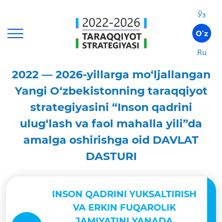
Ўз
O'z
Ru
2022 — 2026-yillarga mo‘ljallangan
Yangi O‘zbekistonning taraqqiyot
strategiyasini “Inson qadrini
ulug‘lash va faol mahalla yili”da
amalga oshirishga oid DAVLAT
DASTURI
INSON QADRINI YUKSALTIRISH
VA ERKIN FUQAROLIK
JAMIYATINI YANADA