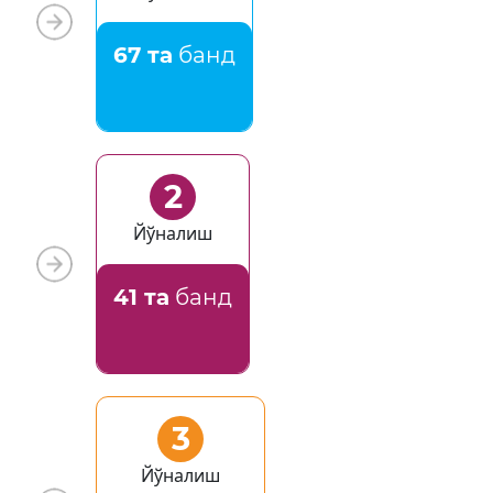
67 та
банд
2
Йўналиш
41 та
банд
3
Йўналиш