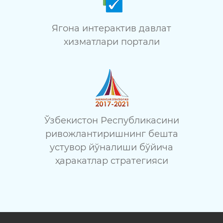
Ягона интерактив давлат
хизматлари портали
Ўзбекистон Республикасини
ривожлантиришнинг бешта
устувор йўналиши бўйича
ҳаракатлар стратегияси