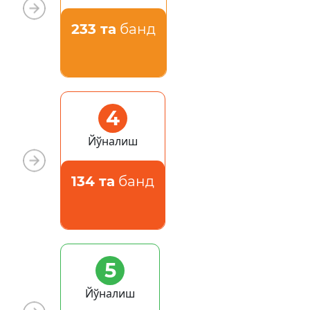
233 та
банд
4
Йўналиш
134 та
банд
5
Йўналиш