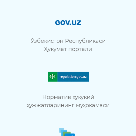
Ўзбекистон Республикаси
Ҳукумат портали
Норматив ҳуқуқий
ҳужжатларининг муҳокамаси