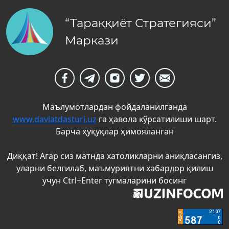
“Тараққиёт Стратегияси”
Маркази
Маълумотлардан фойдаланилганда
www.davlatdasturi.uz
га ҳавола кўрсатилиши шарт.
Барча ҳуқуқлар ҳимояланган
Диққат! Агар сиз матнда хатоликларни аниқласангиз,
уларни белгилаб, маъмуриятни хабардор қилиш
учун Ctrl+Enter тугмаларини босинг