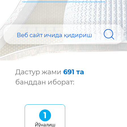
Дастур жами
691 та
банддан иборат:
1
Йўналиш